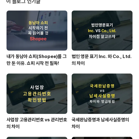
이 블로그 인기글
할 것도 많고, 스타트업에겐 그런 과태료도 부담스럽답니
다. 오늘은 그 중에서도 사업자가 반드시 지켜야 할 의무인
'사업장 법정필수교육'에 대해 알려드리겠습니다. ※ 법정
필수교육은 매년!! 실시해야 하고, 연말까지 실시하지 않을
경우 과태료가 부과되니 주의하시..
내가 동남아 쇼피(Shopee)를 그
법인 영문 표기 Inc. 와 Co., Ltd.
만 둔 이유. 쇼피 시작 전 필독!
의 차이
사업장 고용관리번호 vs 관리번호
국세완납증명과 납세사실증명의
의 차이
차이