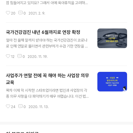
접속자가 몰려 굉장히 어렵게 신청을 마쳤는데, 선착순 마
점 힘들어지고 있지요? 그래서 아예 육아휴직을 고려하는
감인지라 거의 기대를 접고 있었습니다. 많은 분들이 저처
직원도 많아지고 있습니다. 직원이 육아휴직을 신청하면,
럼 어렵게 신청하셨던 만큼 결과를 기대하고 계실텐데요.
20
0
2021. 2. 9.
사업주는 무조건 사용을 허가해 주셔야 합니다. 종종 일손
이번 주에 공지 혹은 개별 연락을..
이 부족하다, 직원이 한 명 뿐인데 휴직을 허가해 주어야 하
냐라고 물으시는 분이 있는데, 무조건 허가해 주셔야 합니
국가건강검진 내년 6월까지로 연장 확정
다. 회사에 특별한 사정이 있다하시더라도 휴직을 반려하
글 내용
실 순 없으니 직원분과 잘 협의하셔서 허가해 주셔야 합니
얼마 전 올해 말까지 받아야 하는 국가건강검진이 코로나
다. 육아휴직 기간동안 회사는 직원의 급여는 주지 않아도
로 인해 연말로 몰리면서 관련부처가 수검 기한 연장을 검
되지만, 직원 고용상태이기 때문에 4대 보험이 발생하는데
토하고 있다는 소식 전해드렸는데요. 수검 기한이 내년 6
요. 육아휴직확인서를 신청하고, 4대 보험에 각각 납부 유
12
0
2020. 11. 19.
월까지로 확정되었다는 소식입니다! 2015년 중동호흡기
예나 근로자 휴직신청을 하면 그 기간동안 회사는 휴직 중
증후군(메르스) 사태 당시에도 건강검진 기한을 이듬해 3
인 직원의 4대 보험을 납부를 유예할 수 있..
월까지 연장함으로써 쏠림현상을 해소했기 때문에, 올해도
사업주가 연말 전에 꼭 해야 하는 사업장 의무
비슷한 효과가 있을 것으로 기대합니다. 사업주분들은 아
직 건강검진을 받지 않은 직원들에게 내년 6월까지 받을
교육
글 내용
수 있도록 연장소식을 공지해 주시고, 아직 건강검진 예약
목차 이제 막 시작한 스타트업이라면 법인과 사업장의 각
을 하지 못하신 직장인 분들은 내년 6월 전까지 수검을 받
종 의무 사항을 다 파악하기가 매우 어렵습니다. 이건 법인
으시면 됩니다. 직장인 가입자의 경우, 기한 내에 건강검진
을 몇 년 운영해도 비슷한 것 같습니다. 법이 계속 새로 생
을 받지 못하는 경우 사업주와 직장가입자가 과태료를 내
24
0
2020. 11. 13.
기기도 하고, 개정도 되는데 그걸 쫓아가기가 힘들거든요.
야 합니다. 기한이 연장되었다고 안심하다가 또 잊으..
특히 법인이나 사업장이 지켜야할 의무사항은 각 기관별로
존재하는데, 마음먹고 알아보지 않으면 그러한 의무사항이
있는지도 모르고 과태료를 물게 됩니다. 그럴 때마다 '또 이
렇게 하나 배우는구나' 라는 생각으로 넘어가기엔 지켜야