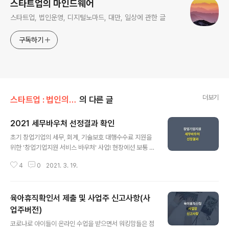
스타트업의 마인드웨어
스타트업, 법인운영, 디지털노마드, 대만, 일상에 관한 글
구독하기
더보기
스타트업 : 법인의 노하우/세무 및 인사 외 기타
의 다른 글
2021 세무바우처 선정결과 확인
글 내용
초기 창업기업의 세무, 회계, 기술보호 대행수수료 지원을
위한 '창업기업지원 서비스 바우처' 사업! 현장에선 보통 세
무회계바우처로 많이 부르는데요, 대표이사의 나이와 법인
4
0
2021. 3. 19.
설립기간의 제한이 있기는 하지만 그 외 별다른 조건없이
선착순으로 접수받아 바우처를 제공하기 때문에 매년 경쟁
이 치열합니다. 올해의 경우, 2월 4일 신청일 오픈 시간 이
육아휴직확인서 제출 및 사업주 신고사항(사
전부터 Kstartup 사이트에 접속이 몰리면서 오픈 시간을
훨씬 넘겨서도 접속대기 시간이 3시간, 4시간 이런 상황이
업주버전)
글 내용
었습니다. 결국 신청시각을 오후로 재공지 했음에도 계속
코로나로 아이들이 온라인 수업을 받으면서 워킹맘들은 점