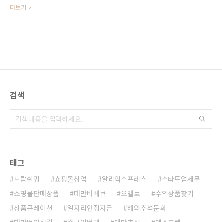
차례로 소개해 드리고 있습니다. 이
더보기
번 주에 알리익스프레스에서 핫 아이
템을 선별해서 보여주는 큐레이션 사
이트 'Thieve'를 소개해 드렸습니다.
오늘은 드랍쉬핑을 하실 때 도움되는
또 다른 사이트를 소개해드리겠습니
다. 바로, AI검색기능으로 최신 트렌
드 상품을 찾아주는 'Sell The Trend'
입니다. '셀더트렌드' (Sell The
검색
Trend) 소개 "트렌드를 판매하라"는
이름처럼 Sell the Trend는 AI 알고
리즘을 기반으로 트렌드 상품을 소개
하고, 각종 상품 데이터와 판매에 필
요한 기능을 지원합니다. 또한,
Nexus 리서치 머신을 통한 수익 상품
검색, 인기 쇼피파이 쇼핑몰이나 아
태그
마존에서 판매하는 상품, 페이스북을
..
드랍쉬핑
쇼핑몰창업
알리익스프레스
스타트업세무
쇼핑몰판매상품
대만바베큐
오벨로
수익상품찾기
상품큐레이션
일자리안정자금
해외추석문화
대만법인설립
중국어번체
대만추석
에스포켓